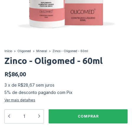
Início
>
Oligomed
>
Mineral
>
Zinco - Oligomed - 60ml
Zinco - Oligomed - 60ml
R$86,00
3
x
de
R$28,67
sem juros
5% de desconto
pagando com Pix
Ver mais detalhes