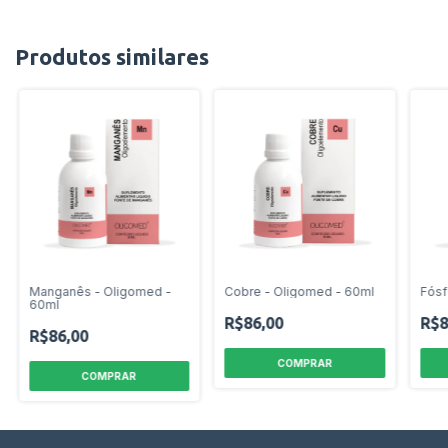
Produtos similares
Manganês - Oligomed -
Cobre - Oligomed - 60ml
Fósf
60ml
R$86,00
R$8
R$86,00