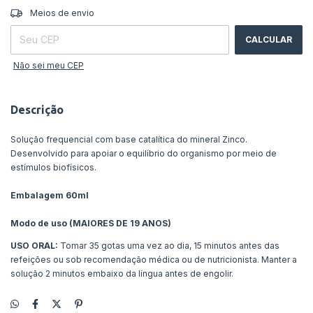
ALTERAR CEP
Entregas para o CEP:
Meios de envio
CALCULAR
Não sei meu CEP
Descrição
Solução frequencial com base catalítica do mineral Zinco.
Desenvolvido para apoiar o equilíbrio do organismo por meio de
estímulos biofísicos.
Embalagem 60ml
Modo de uso (MAIORES DE 19 ANOS)
USO ORAL:
Tomar 35 gotas uma vez ao dia, 15 minutos antes das
refeições ou sob recomendação médica ou de nutricionista. Manter a
solução 2 minutos embaixo da língua antes de engolir.