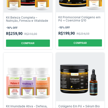
Kit Promocional Colágeno em
Kit Beleza Completa –
Pó + Coenzima Q10
Nutrição, Firmeza e Vitalidade
-
15
%
OFF
-
16
%
OFF
R$199,90
R$259,90
R$234,50
R$310,00
COMPRAR
COMPRAR
Kit Imunidade Ativa - Defesa,
Colágeno Em Pó + Sérum Bio