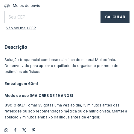
ALTERAR CEP
Entregas para o CEP:
Meios de envio
CALCULAR
Não sei meu CEP
Descrição
Solução frequencial com base catalítica do mineral Molibdênio.
Desenvolvido para apoiar o equilíbrio do organismo por meio de
estímulos biofísicos.
Embalagem 60ml
Modo de uso (MAIORES DE 19 ANOS)
USO ORAL:
Tomar 35 gotas uma vez ao dia, 15 minutos antes das
refeições ou sob recomendação médica ou de nutricionista. Manter a
solução 2 minutos embaixo da língua antes de engolir.