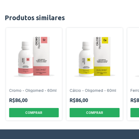
Produtos similares
Cromo - Oligomed - 60ml
Cálcio - Oligomed - 60ml
Ferr
R$86,00
R$86,00
R$8