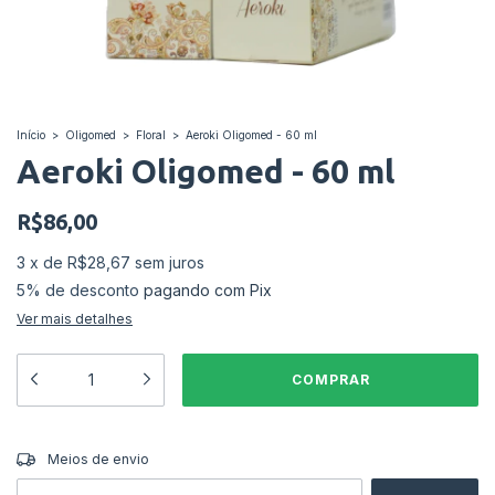
Início
>
Oligomed
>
Floral
>
Aeroki Oligomed - 60 ml
Aeroki Oligomed - 60 ml
R$86,00
3
x
de
R$28,67
sem juros
5% de desconto
pagando com Pix
Ver mais detalhes
ALTERAR CEP
Entregas para o CEP:
Meios de envio