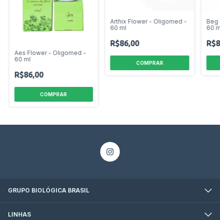
Arthix Flower - Oligomed -
Beg 
60 ml
60 m
R$86,00
R$8
Aes Flower - Oligomed -
60 ml
R$86,00
GRUPO BIOLÓGICA BRASIL
LINHAS