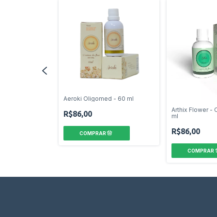
Aeroki Oligomed - 60 ml
ligomed - 60 ml
Arthix Flower -
R$86,00
ml
R$86,00