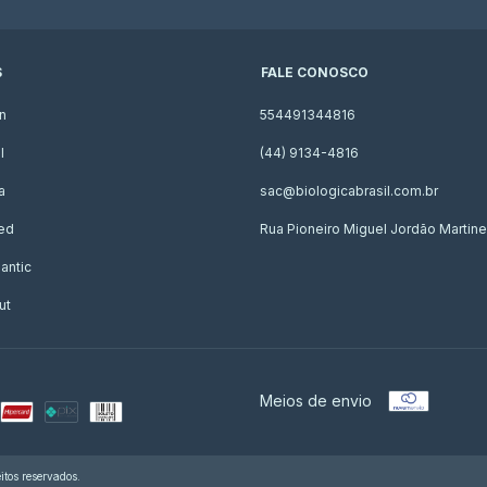
S
FALE CONOSCO
n
554491344816
l
(44) 9134-4816
a
sac@biologicabrasil.com.br
ed
Rua Pioneiro Miguel Jordão Martine
antic
ut
Meios de envio
tos reservados.