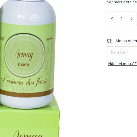
Ver mais detalh
Entregas para o 
Meios de e
Não sei meu C