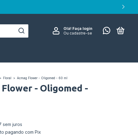
0
Olá!
Faça login
Ou cadastre-se
>
Floral
>
Acmag Flower - Oligomed - 60 ml
Flower - Oligomed -
7
sem juros
to
pagando com Pix