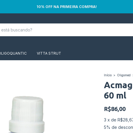
10% OFF NA PRIMEIRA COMPRA!
OLIGOQUANTIC
VITTA STRUT
Início
>
Oligomed
Acmag 
60 ml
R$86,00
3
x
de
R$28,6
5% de descon