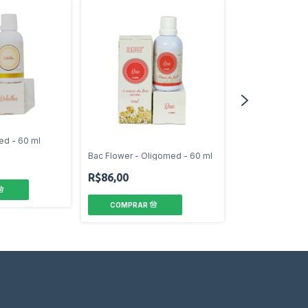
ed - 60 ml
Alumeh Oligome
Bac Flower - Oligomed - 60 ml
R$86,00
R$86,00